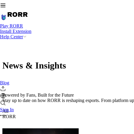
Play RORR
Install Extension
Help Center
News & Insights
Blog
Powered by Fans, Built for the Future
Stay up to date on how RORR is reshaping esports. From platform updat
Sign In
All
RORR